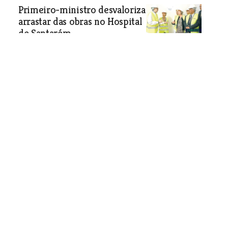
Primeiro-ministro desvaloriza
arrastar das obras no Hospital
de Santarém
Intervenções estiveram paradas
durante vários meses devido à falta de
visto do Tribunal de Contas. António
Costa acredita que com as
intervenções em curso vai ser possível
captar mais médicos. O responsável
disse ainda que na próxima legislatura
tem que se agilizar a rigidez das regras
do Tribunal de Contas.
Sociedade
| 27-03-2019
Jogo interactivo que custou
100 mil euros continua por
retirar