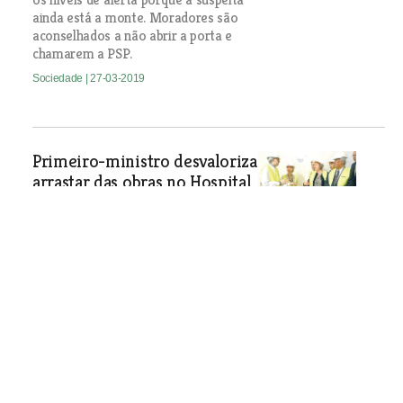
ainda está a monte. Moradores são
aconselhados a não abrir a porta e
chamarem a PSP.
Sociedade
| 27-03-2019
Primeiro-ministro desvaloriza
arrastar das obras no Hospital
de Santarém
Intervenções estiveram paradas
durante vários meses devido à falta de
visto do Tribunal de Contas. António
Costa acredita que com as
intervenções em curso vai ser possível
captar mais médicos. O responsável
disse ainda que na próxima legislatura
tem que se agilizar a rigidez das regras
do Tribunal de Contas.
Sociedade
| 27-03-2019