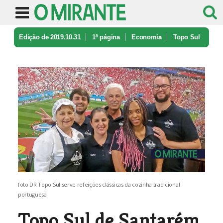
Edição de 2019.10.31
1ª página
Economia
Topo Sul
de Santarém é um restauran ...
foto DR Topo Sul serve refeições clássicas da cozinha tradicional
portuguesa
Topo Sul de Santarém