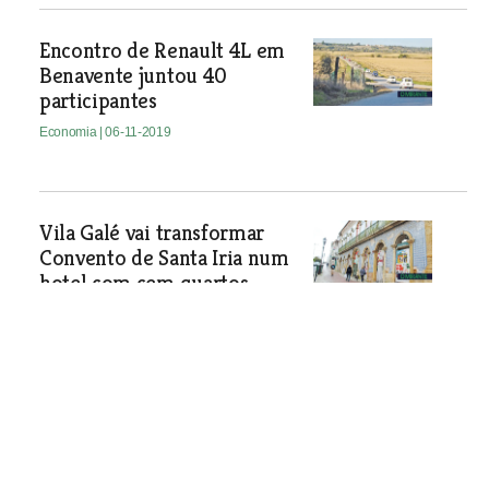
Encontro de Renault 4L em
Benavente juntou 40
participantes
Economia
| 06-11-2019
Vila Galé vai transformar
Convento de Santa Iria num
hotel com cem quartos
Grupo hoteleiro paga à Câmara de
Tomar cerca de 700 mil euros por
imóveis no centro da cidade que vão
ser requalificados e destinados à
actividade turística.
Economia
| 06-11-2019