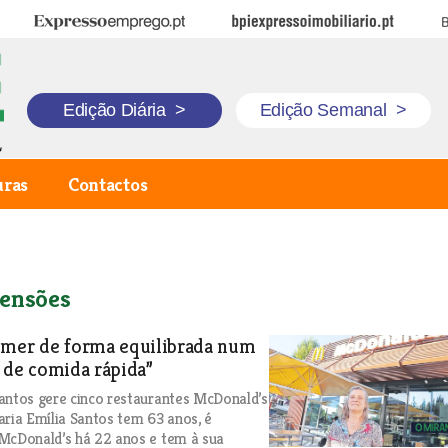
Expresso Emprego
BPI Expresso Imobiliário
B
Edição Diária
>
Edição Semanal
>
uras
Contactos
ensões
omer de forma equilibrada num
 de comida rápida”
antos gere cinco restaurantes McDonald’s
aria Emília Santos tem 63 anos, é
McDonald’s há 22 anos e tem à sua