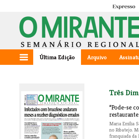
Expresso
Última Edição
Arquivo
Assinat
Três Dim
“Pode-se c
restaurante
Maria Emília S
no Ribatejo. M
franquiada da 