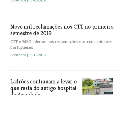
Sociedade
| 06-11-2019
Nove mil reclamações nos CTT no primeiro
semestre de 2019
CTT e MEO lideram nas reclamações dos consumidores
portugueses
Sociedade
| 06-11-2019
Ladrões continuam a levar o
que resta do antigo hospital
de Azambuja
Já pouco há para roubar mas
continuam a desaparecer caixilharias
de janelas e portas em alumínio. A
GNR diz não ter conhecimento dos
furtos mas os moradores relatam