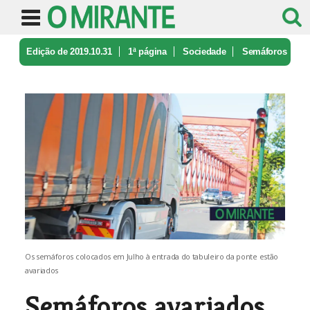
Edição de 2019.10.31
1ª página
Sociedade
Semáforos
avariados causam o caos n ...
Os semáforos colocados em Julho à entrada do tabuleiro da ponte estão
avariados
Semáforos avariados