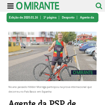
Edição de 2020.01.16
1ª página
Desporto
Agente da
PSP de Santarém compete n ...
No ano passado Hélder Moringa participou na prova internacional que
decorreu no País Basco em Espanha
Agente da PSP de