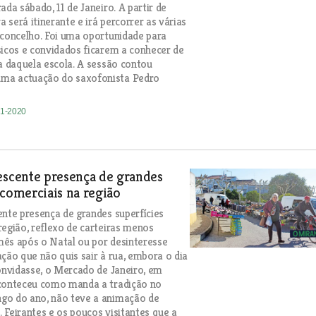
ada sábado, 11 de Janeiro. A partir de
 será itinerante e irá percorrer as várias
 concelho. Foi uma oportunidade para
sicos e convidados ficarem a conhecer de
ia daquela escola. A sessão contou
a actuação do saxofonista Pedro
01-2020
escente presença de grandes
 comerciais na região
ente presença de grandes superfícies
região, reflexo de carteiras menos
ês após o Natal ou por desinteresse
ação que não quis sair à rua, embora o dia
convidasse, o Mercado de Janeiro, em
aconteceu como manda a tradição no
go do ano, não teve a animação de
 Feirantes e os poucos visitantes que a