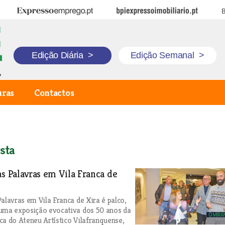
Expresso Emprego
BPI Expresso Imobiliário
B
Edição Diária
>
Edição Semanal
>
uras
Contactos
sta
as Palavras em Vila Franca de
Palavras em Vila Franca de Xira é palco,
uma exposição evocativa dos 50 anos da
ca do Ateneu Artístico Vilafranquense,