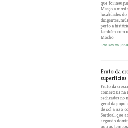
que foi inaugur
Março a mostra
localidades do
dirigentes, mú
perto a histór
também com um
Mocho.
Foto Revista
| 22-
Fruto da cr
superfícies
Fruto da cresc
comerciais na 
recheadas no m
geral da popul
de sol a isso 
Sardoal, que 
segundo domin
outros tempos.