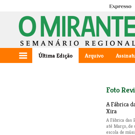
Expresso
Última Edição
Arquivo
Assinat
Foto Revi
A Fábrica d
Xira
A Fábrica das 
até Março, de 
escola de músi