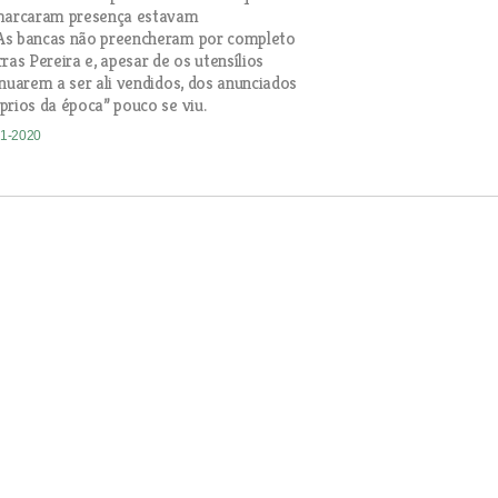
 marcaram presença estavam
As bancas não preencheram por completo
ras Pereira e, apesar de os utensílios
inuarem a ser ali vendidos, dos anunciados
prios da época” pouco se viu.
01-2020