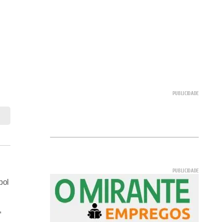
bol
,