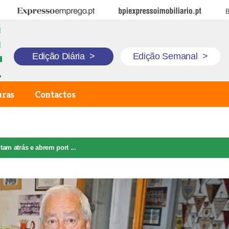
Expresso Emprego
BPI Expresso Imobiliário
B
Edição Diária
>
Edição Semanal
>
uras
Contactos
ltam atrás e abrem port ...