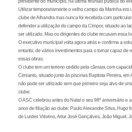
presidente do município, na última reunião pública do ex
Utilizar temporariamente o velho campo da Marinha era 
clube de Alhandra mas nunca foi recebida com particula
defender a utilização do campo da Cimpor, situado ao l
ser utilizado. Mas os dirigentes do clube recusam essa l
O executivo municipal volta agora atrás e confirma a sol
entanto, de vários investimentos para o tornar capaz de 
essas obras.
O clube tem um terreno cedido pela câmara com capacida
Cimianto, situado junto às piscinas Baptista Pereira, e
não pode ser utilizado sem que primeiro seja alvo de u
clube.
O ASC celebrou antes do Natal o seu 98º aniversário e 
anos de filiação ao clube: Paulo Alexandre Silva, Hugo 
de Lurdes Vitorino, Artur José Gonçalves, João Miguel,