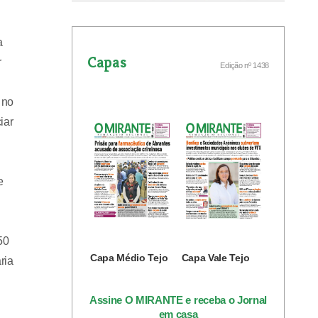
a
Capas
r
Edição nº 1438
 no
iar
e
50
Capa Médio Tejo
Capa Vale Tejo
ria
Assine O MIRANTE e receba o Jornal
em casa