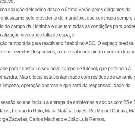
ecutivo.
uma solução defendida desde o último Verão pelos dirigentes do
r entusiasmo pelo presidente do município, que continuou sempre 
ado do campo da Hortinha e que tem todas as condições para pode
ocalização invocando falta de espaço.
ução temporária para reactivar o futebol no ASC. O espaço precisa,
receber eventos desportivos, não se sabendo ainda quem irá financ
de para construir o seu novo campo de futebol, que pertencia à
m Alhandra. Mas o local está contaminado com resíduos de amianto 
ma limpeza, operação onerosa e que será da responsabilidade do
a sessão solene incluiu a entrega de emblemas a sócios com 25 e 
Matos, Fernando Rolo, Maria Natália Lopes, Rui Miguel Cabrita, Ma
 Jorge Zacarias, Carlos Machado e João Luís Ramos.