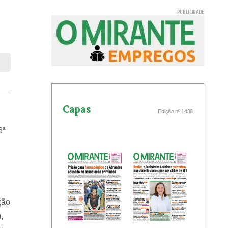
Capas
Edição nº 1438
6ª
ção
,