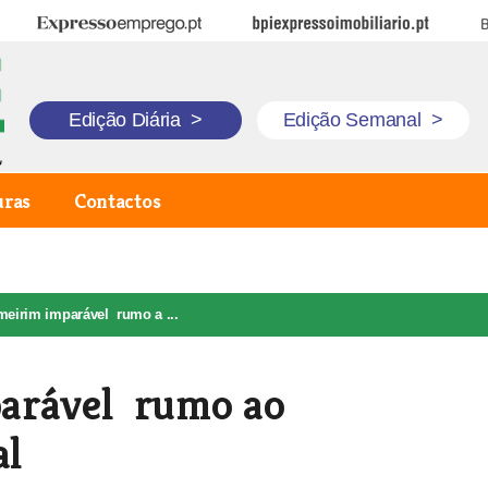
Expresso Emprego
BPI Expresso Imobiliário
B
Edição Diária
>
Edição Semanal
>
uras
Contactos
meirim imparável rumo a ...
parável rumo ao
al