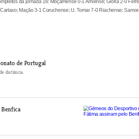
ompletos da jornada 16: Moçarriense 0-1 Amiense; Glória 2-0 Ferre
-4 Cartaxo; Mação 3-1 Coruchense; U. Tomar 7-0 Riachense; Samor
onato de Portugal
de distância.
 Benfica