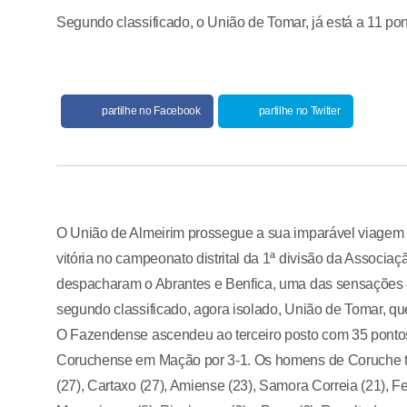
Segundo classificado, o União de Tomar, já está a 11 pon
partilhe no Facebook
partilhe no Twitter
O União de Almeirim prossegue a sua imparável viagem
vitória no campeonato distrital da 1ª divisão da Associa
despacharam o Abrantes e Benfica, uma das sensações da
segundo classificado, agora isolado, União de Tomar, qu
O Fazendense ascendeu ao terceiro posto com 35 pontos 
Coruchense em Mação por 3-1. Os homens de Coruche tê
(27), Cartaxo (27), Amiense (23), Samora Correia (21), Fer