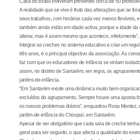
Casa do Brasil estiveram presentes cerca de 50 profissio
A realidade que se vive é fruto das alterações que se fo
seus trabalhos, com horários cada vez menos flexíveis, 
também ainda estão em idade activa, porque a idade da 
alterar, mas é assim mesmo que acontece, infelizmente”, 
Integrar as creches no sistema educativo e criar um regu
três anos, é o principal objectivo da associação. As co
faz com que os educadores de infância se sintam isolad
assim, no distrito de Santarém, em regra, os agrupamen
jardins-de-infância.
“Em Santarém existe uma dinâmica muito bem organizad
excluídos do agrupamento. Sempre houve uma aposta for
os nossos problemas diários”, enquadrou Rosa Montez, 
jardim-de-infância do Choupal, em Santarém.
Apesar de ser obrigatório que cada sala de creche tenh
geral para ser seguido, o que afecta a qualidade do exer