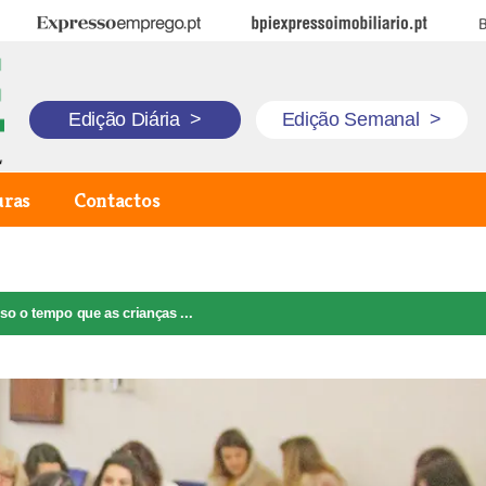
Expresso Emprego
BPI Expresso Imobiliário
B
Edição Diária
>
Edição Semanal
>
uras
Contactos
o o tempo que as crianças ...