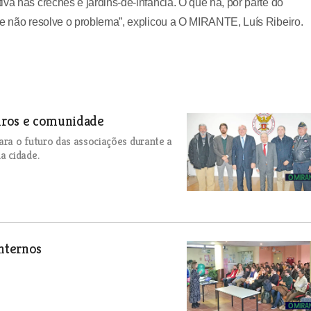
va nas creches e jardins-de-infância. O que há, por parte do
ue não resolve o problema”, explicou a O MIRANTE, Luís Ribeiro.
iros e comunidade
ara o futuro das associações durante a
a cidade.
nternos