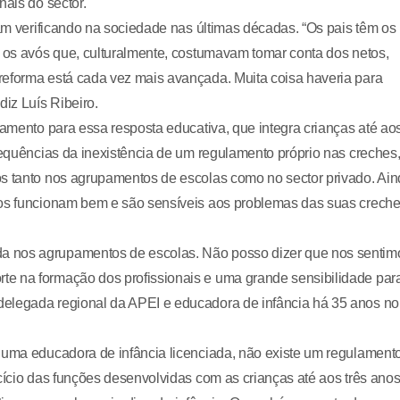
nais do sector.
ram verificando na sociedade nas últimas décadas. “Os pais têm os
e os avós que, culturalmente, costumavam tomar conta dos netos,
reforma está cada vez mais avançada. Muita coisa haveria para
diz Luís Ribeiro.
lamento para essa resposta educativa, que integra crianças até ao
nsequências da inexistência de um regulamento próprio nas creches
os tanto nos agrupamentos de escolas como no sector privado. Ai
tos funcionam bem e são sensíveis aos problemas das suas creche
a nos agrupamentos de escolas. Não posso dizer que nos sentim
te na formação dos profissionais e uma grande sensibilidade par
delegada regional da APEI e educadora de infância há 35 anos no
a uma educadora de infância licenciada, não existe um regulament
cício das funções desenvolvidas com as crianças até aos três anos