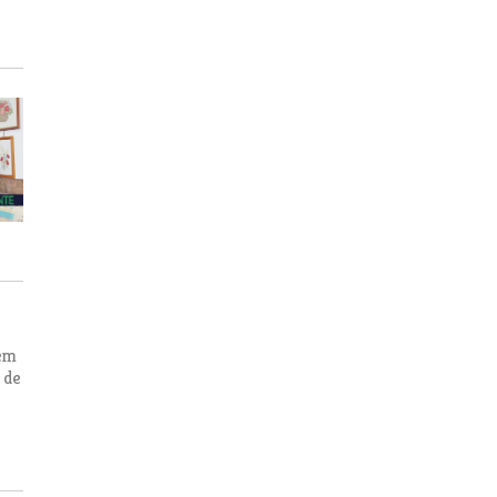
 em
 de