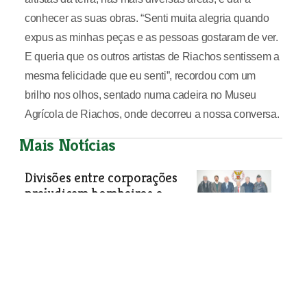
conhecer as suas obras. “Senti muita alegria quando
expus as minhas peças e as pessoas gostaram de ver.
E queria que os outros artistas de Riachos sentissem a
mesma felicidade que eu senti”, recordou com um
brilho nos olhos, sentado numa cadeira no Museu
Agrícola de Riachos, onde decorreu a nossa conversa.
Mais Notícias
Divisões entre corporações
prejudicam bombeiros e
comunidade
Presidente da Câmara de Vila Franca
de Xira traçou ideias para o futuro das
associações durante a tomada de
posse dos novos órgãos sociais dos
bombeiros da cidade.
Sociedade
| 22-01-2020