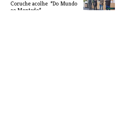
Coruche acolhe “Do Mundo
ao Montado”
Sociedade
| 22-01-2020
Gstão corrente na APATI
enquanto não se realiza a
terceira assembleia geral para
uma nova direcção
Associação de apoio à terceira idade,
de Castanheira do Ribatejo, está com
dificuldade em encontrar sócios
interessados em segurar as rédeas da
instituição. Direcção que terminou o
mandato no final de 2019 mantém-se
em gestão corrente até aparecerem
novos candidatos.
Sociedade
| 22-01-2020