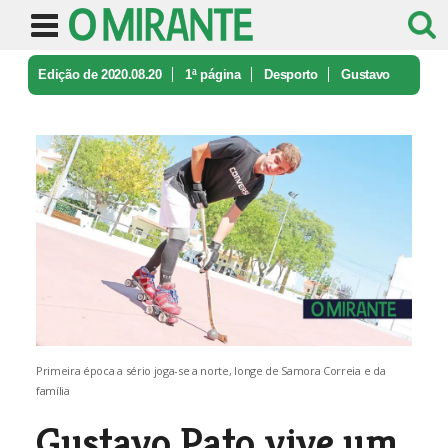
Edição de 2020.08.20
1ª página
Desporto
Gustavo
Pato vive um sonho sobre ro ...
Primeira época a sério joga-se a norte, longe de Samora Correia e da
família
Gustavo Pato vive um