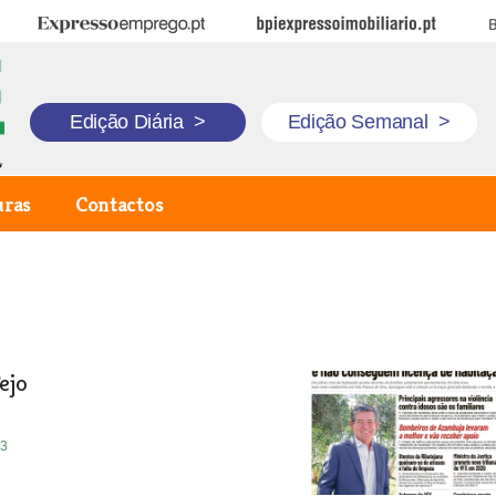
Expresso Emprego
BPI Expresso Imobiliário
B
Edição Diária
>
Edição Semanal
>
uras
Contactos
ejo
23