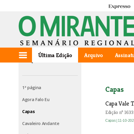
Expresso
Última Edição
Arquivo
Assinat
Edição de 2023.10.12
1ª página
Capas
Agora Falo Eu
Capa Vale T
Capas
Edição nº 1633
Capas
| 11-10-20
Cavaleiro Andante