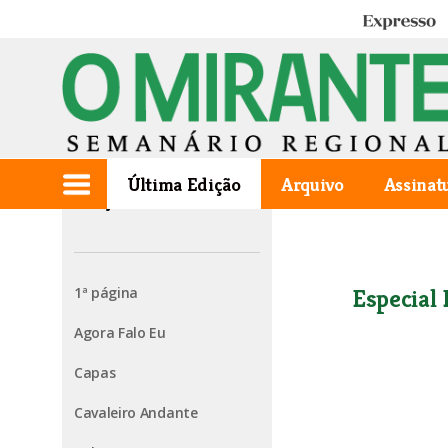
Expresso
Última Edição
Arquivo
Assinat
Edição de 2023.10.12
1ª página
Especial 
Agora Falo Eu
Capas
Cavaleiro Andante