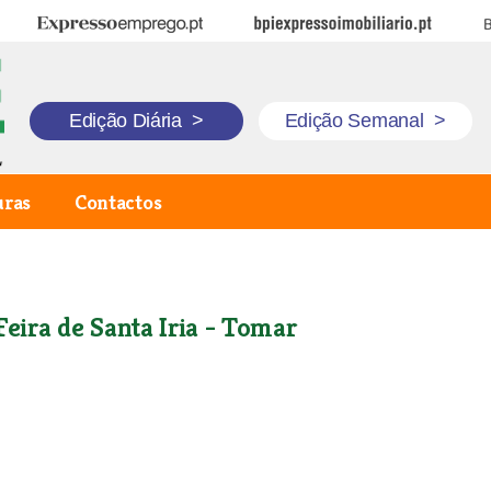
Expresso Emprego
BPI Expresso Imobiliário
B
Edição Diária
>
Edição Semanal
>
uras
Contactos
Feira de Santa Iria - Tomar