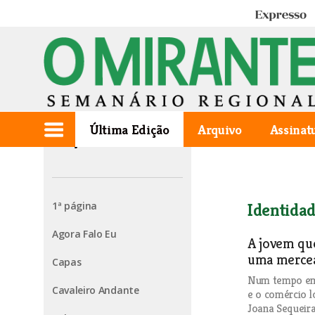
Expresso
Última Edição
Arquivo
Assinat
Edição de 2024.02.08
1ª página
Identidad
Agora Falo Eu
A jovem que
uma mercea
Capas
Num tempo em 
Cavaleiro Andante
e o comércio l
Joana Sequeira