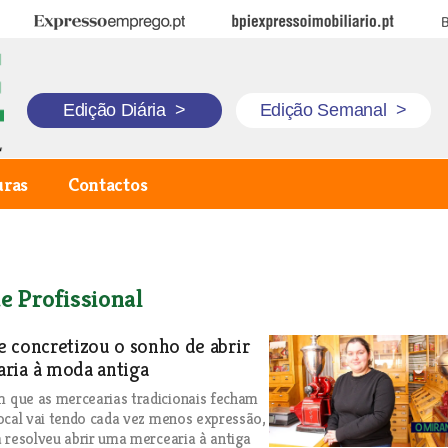
Expresso Emprego
BPI Expresso Imobiliário
B
Edição Diária
>
Edição Semanal
>
uras
Contactos
e Profissional
 concretizou o sonho de abrir
ria à moda antiga
que as mercearias tradicionais fecham
ocal vai tendo cada vez menos expressão,
 resolveu abrir uma mercearia à antiga