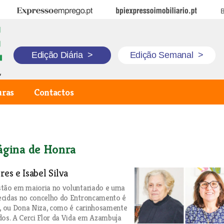
Expresso Emprego
BPI Expresso Imobiliário
B
Edição Diária
>
Edição Semanal
>
uras
Contactos
ágina de Honra
res e Isabel Silva
stão em maioria no voluntariado e uma
ecidas no concelho do Entroncamento é
s, ou Dona Niza, como é carinhosamente
dos. A Cerci Flor da Vida em Azambuja