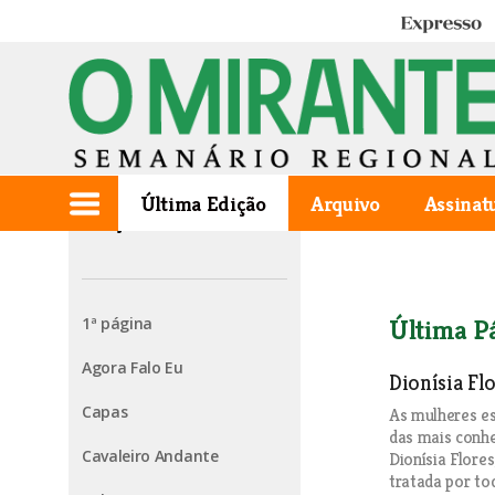
Expresso
Última Edição
Arquivo
Assinat
Edição de 2024.12.19
1ª página
Última P
Agora Falo Eu
Dionísia Flo
Capas
As mulheres e
das mais conh
Cavaleiro Andante
Dionísia Flore
tratada por to