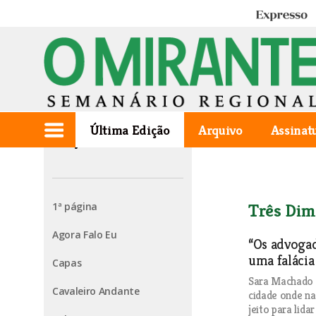
Expresso
Última Edição
Arquivo
Assinat
Edição de 2024.12.26
1ª página
Três Dim
Agora Falo Eu
“Os advogad
uma falácia
Capas
Sara Machado é
Cavaleiro Andante
cidade onde na
jeito para lid