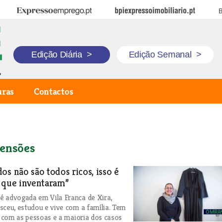
Expresso Emprego
BPI Expresso Imobiliário
B
Edição Diária
>
Edição Semanal
>
uras
Contactos
ensões
os não são todos ricos, isso é
 que inventaram”
 advogada em Vila Franca de Xira,
sceu, estudou e vive com a família. Tem
ar com as pessoas e a maioria dos casos