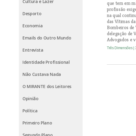
Cultura e Lazer
que tem em mã
profissão exig
Desporto
na qual contin
das Vítimas da
Economia
Bombeiros de V
delegação de V
Emails do Outro Mundo
Advogados e vo
Três Dimensões
|
Entrevista
Identidade Profissional
Não Custava Nada
O MIRANTE dos Leitores
Opinião
Política
Primeiro Plano
Segundo Plano