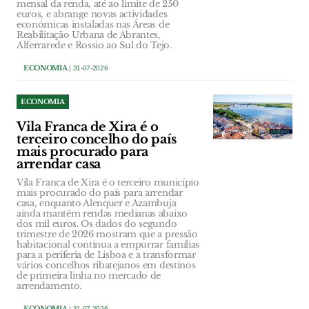
mensal da renda, até ao limite de 250
euros, e abrange novas actividades
económicas instaladas nas Áreas de
Reabilitação Urbana de Abrantes,
Alferrarede e Rossio ao Sul do Tejo.
ECONOMIA
| 31-07-2026
ECONOMIA
Vila Franca de Xira é o
terceiro concelho do país
mais procurado para
arrendar casa
Vila Franca de Xira é o terceiro município
mais procurado do país para arrendar
casa, enquanto Alenquer e Azambuja
ainda mantêm rendas medianas abaixo
dos mil euros. Os dados do segundo
trimestre de 2026 mostram que a pressão
habitacional continua a empurrar famílias
para a periferia de Lisboa e a transformar
vários concelhos ribatejanos em destinos
de primeira linha no mercado de
arrendamento.
ECONOMIA
| 31-07-2026