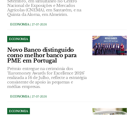
Setembro, em simultâneo no Centro
Nacional de Exposições e Mercados
Agrícolas (CNEMA), em Santarém, e na
Quinta da Alorna, em Almeirim.
ECONOMIA
| 27-07-2026
ECONOMIA
Novo Banco distinguido
como melhor banco para
PME em Portugal
Prémio entregue na cerimónia dos
‘Euromoney Awards for Excellence 2026’
realizada a 16 de Julho, reflecte a estratégia
consistente de apoio às pequenas e
médias empresas.
ECONOMIA
| 27-07-2026
ECONOMIA
Refood de Santarém recolhe
pilhas e lâmpadas para
apoiar combate ao