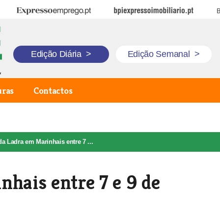
Expresso Emprego
BPI Expresso Imobiliário
B
Edição Diária
>
Edição Semanal
>
uras
Contactos
da Ladra em Marinhais entre 7 ...
nhais entre 7 e 9 de