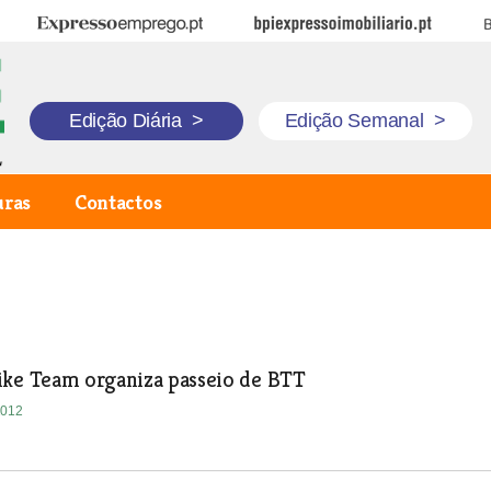
Expresso Emprego
BPI Expresso Imobiliário
B
Edição Diária
>
Edição Semanal
>
uras
Contactos
ike Team organiza passeio de BTT
2012