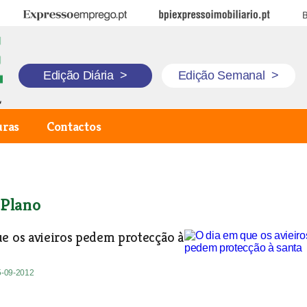
Expresso Emprego
BPI Expresso Imobiliário
B
Edição Diária
>
Edição Semanal
>
uras
Contactos
 Plano
e os avieiros pedem protecção à
5-09-2012