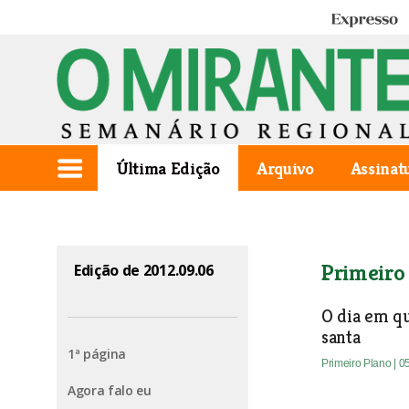
Expresso
Última Edição
Arquivo
Assinat
Primeiro
Edição de 2012.09.06
O dia em qu
santa
1ª página
Primeiro Plano
| 0
Agora falo eu