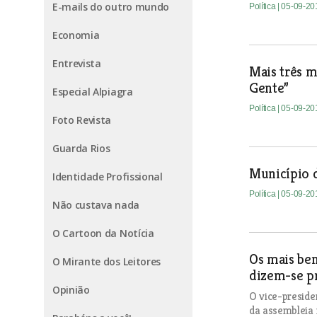
E-mails do outro mundo
Política
| 05-09-20
Economia
Entrevista
Mais três 
Gente”
Especial Alpiagra
Política
| 05-09-20
Foto Revista
Guarda Rios
Município d
Identidade Profissional
Política
| 05-09-20
Não custava nada
O Cartoon da Notícia
Os mais be
O Mirante dos Leitores
dizem-se p
Opinião
O vice-preside
da assembleia 