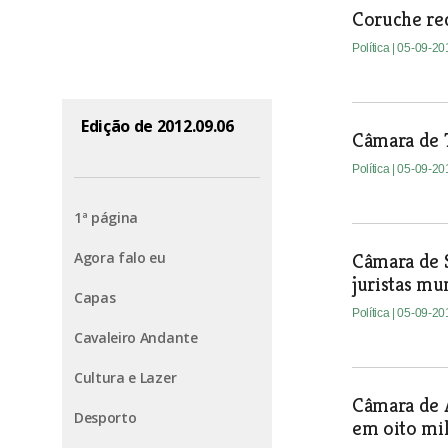
Coruche red
Política
| 05-09-20
Edição de 2012.09.06
Câmara de T
Política
| 05-09-20
1ª página
Agora falo eu
Câmara de S
juristas mu
Capas
Política
| 05-09-20
Cavaleiro Andante
Cultura e Lazer
Câmara de 
Desporto
em oito mi