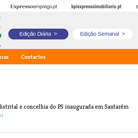
Expresso Emprego
BPI Expresso Imobiliário
B
Edição Diária
>
Edição Semanal
>
uras
Contactos
istrital e concelhia do PS inaugurada em Santarém
12