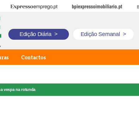
Expresso Emprego
BPI Expresso Imobiliário
B
Edição Diária
>
Edição Semanal
>
uras
Contactos
a vespa na rotunda