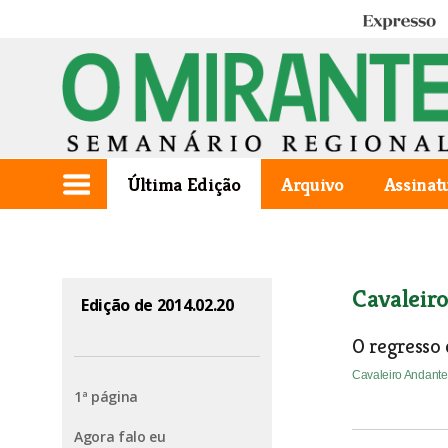
Expresso
Última Edição
Arquivo
Assinat
Cavaleir
Edição de 2014.02.20
O regresso 
Cavaleiro Andant
1ª página
Agora falo eu