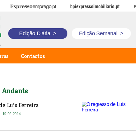
Expresso Emprego
BPI Expresso Imobiliário
B
Edição Diária
>
Edição Semanal
>
uras
Contactos
o Andante
de Luís Ferreira
e
| 19-02-2014