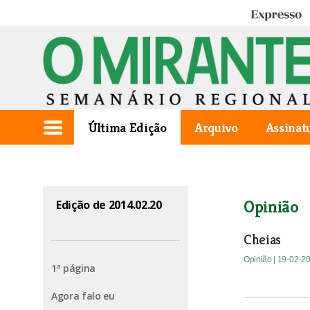
Expresso
Última Edição
Arquivo
Assinat
Opinião
Edição de 2014.02.20
Cheias
Opinião
| 19-02-2
1ª página
Agora falo eu