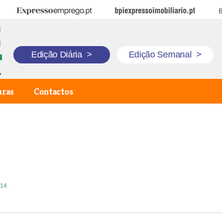
Expresso Emprego
BPI Expresso Imobiliário
B
Edição Diária
>
Edição Semanal
>
uras
Contactos
014