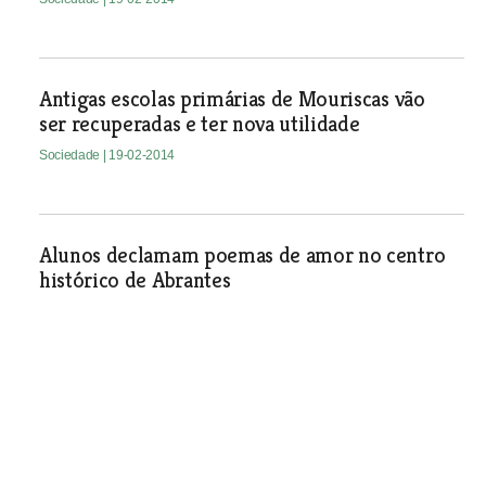
Antigas escolas primárias de Mouriscas vão
ser recuperadas e ter nova utilidade
Sociedade
| 19-02-2014
Alunos declamam poemas de amor no centro
histórico de Abrantes
Sociedade
| 19-02-2014
Presidente da Comunidade da Lezíria do Tejo
defende ligação do Politécnico a Lisboa
Sociedade
| 19-02-2014