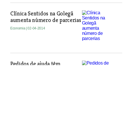
Clínica Sentidos na Golegã
aumenta número de parcerias
Economia
| 02-04-2014
Pedidos de ajuda têm
aumentado na Misericórdia
de Santarém
Especial Solidariedade Social
| 02-04-2014
ISLA de Santarém organiza
conferência sobre o novo
QREN - Prospectiva 2020