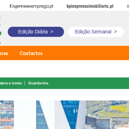
Expresso Emprego
BPI Expresso Imobiliário
B
Edição Diária
>
Edição Semanal
>
uras
Contactos
tura e ironia
Guarda-rios