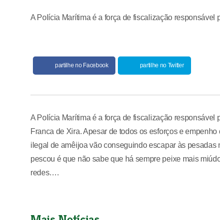
A Polícia Marítima é a força de fiscalização responsável p
partilhe no Facebook
partilhe no Twitter
A Polícia Marítima é a força de fiscalização responsável p
Franca de Xira. Apesar de todos os esforços e empenho 
ilegal de amêijoa vão conseguindo escapar às pesadas 
pescou é que não sabe que há sempre peixe mais miúdo
redes….
Mais Notícias