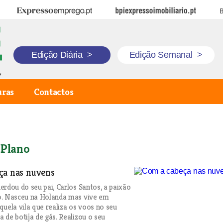
Expresso Emprego
BPI Expresso Imobiliário
B
Edição Diária
>
Edição Semanal
>
uras
Contactos
 Plano
ça nas nuvens
erdou do seu pai, Carlos Santos, a paixão
o. Nasceu na Holanda mas vive em
quela vila que realiza os voos no seu
 de botija de gás. Realizou o seu