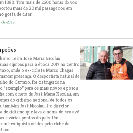
em 1989. Tem mais de 2300 horas de voo
nsportou mais de 20 mil passageiros em
o gosta de dizer.
2-02-2017
mpeões
clismo Team José Maria Nicolau
suas equipas para a época 2017 no Centro
rtaxo, onde o ex-ciclista Marco Chagas
marcar presença. O desportista natural de
elho do Cartaxo, foi distinguido na
o “exemplo” para os mais novos e posou
fia com o neto de José Maria Nicolau, um
mes do ciclismo nacional de todos os
, também José Nicolau, é o director
be de ciclismo que leva o nome do seu avô
as a vários pontos do país. Um
e um benfiquista unidos pelo clube de
rtaxo.