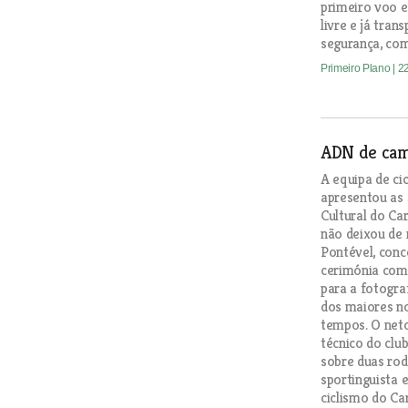
primeiro voo 
livre e já tra
segurança, com
Primeiro Plano
| 2
ADN de ca
A equipa de ci
apresentou as 
Cultural do Ca
não deixou de 
Pontével, conc
cerimónia com
para a fotogra
dos maiores no
tempos. O neto
técnico do clu
sobre duas rod
sportinguista 
ciclismo do Ca