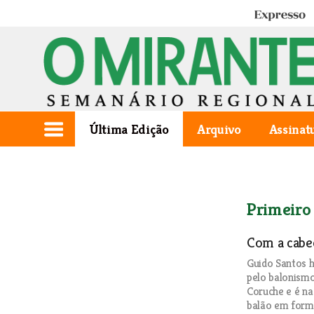
Expresso
Última Edição
Arquivo
Assinat
Primeiro
Com a cabe
Guido Santos h
pelo balonism
Coruche e é na
balão em forma