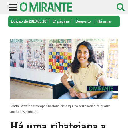
Edição de 2018.05.10
1ª página
Desporto
Há uma
ribatejana a dar nas vistas ...
Marta Carvalho é campeã nacional de esqui no seu escalão há quatro
anos consecutivos
Há uma ribatejana a