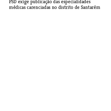
PSD exige publicação das especialidades
médicas carenciadas no distrito de Santarém
Sociedade
| 27-07-2018
Câmara de Alcanena equipa
edifícios públicos com
desfibrilhadores
Aparelhos que podem salvar vidas
estão disponíveis em locais de grande
utilização colectiva
Sociedade
| 27-07-2018
Associação de agricultores recruta sapadores
florestais para a Barquinha
Sociedade
| 27-07-2018