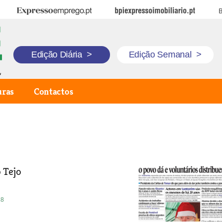
Expresso Emprego
BPI Expresso Imobiliário
B
Edição Diária
>
Edição Semanal
>
uras
Contactos
 Tejo
18