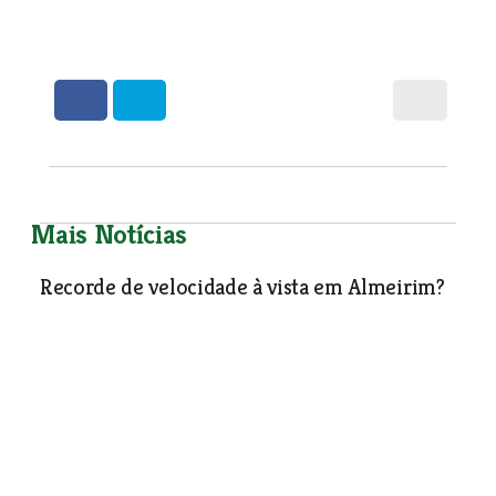
Mais Notícias
Recorde de velocidade à vista em Almeirim?
O novo troço da circular urbana de Almeirim que foi
inaugurado o ano passado, a 2 de Outubro com o
pavimento às ondinhas, começou a ser reparado no
Sábado, um ano e três meses após aquele reparação ter
sido anunciada pelo presidente da câmara, o que constitui
um recorde em termos de concretização de promessas
políticas. Resta agora saber qual será o atraso na
conclusão da intervenção, cujo final foi anunciado para