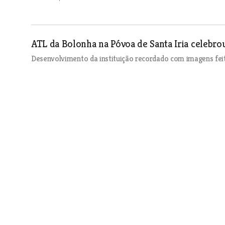
ATL da Bolonha na Póvoa de Santa Iria celebrou
Desenvolvimento da instituição recordado com imagens fei
Economia
| 26-12-2018
Santarém sem recolha de lixo nos dias de Nat
Economia
| 26-12-2018
Escola Profissional de Ourém retoma Jornadas
Terceira edição da iniciativa vai decorrer no Centro de Neg