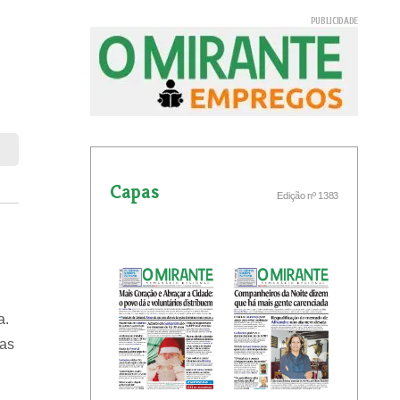
Capas
Edição nº 1383
a.
nas