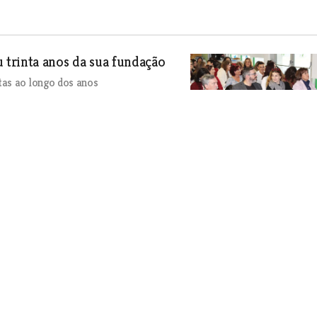
 trinta anos da sua fundação
tas ao longo dos anos
al e Ano Novo
 da Mecânica
ócios de Ourém entre 21 e 23 de Fevereiro.