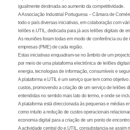
igualmente destinada ao aumento da competitividade.
A Associação Industrial Portuguesa – Câmara de Comércio
todo o país diversas iniciativas, em colaboração com vár
leilões e.UTIL, dedicada para já aos leilões digitais de en
As reuniões foram todas em modo de conferência ou de i
empresas (PME) de cada região.
Estas iniciativas enquadram-se no âmbito de um projec
por meio de uma plataforma electrónica de leilões digita
energia, tecnologias de informação, consumíveis e segur
A plataforma e.UTIL é um serviço que tem como objetivo
custos, promovendo a criação de um serviço de leilões di
entendidas no sentido mais lato do termo, e onde se incl
A plataforma está direccionada às pequenas e médias e
como intuito a redução de custos operacionais relaciona
economia digital para a criação de um ponto de encontro 
A actividade central do e.UTIL, consubstancia-se assim