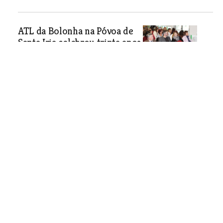
ATL da Bolonha na Póvoa de
Santa Iria celebrou trinta anos
da sua fundação
Desenvolvimento da instituição
recordado com imagens feitas ao
longo dos anos
Economia
| 26-12-2018
Santarém sem recolha de lixo nos dias de
Natal e Ano Novo
Economia
| 26-12-2018
Escola Profissional de Ourém