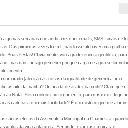
 há algumas semanas que ando a receber emails, SMS, sinais de f
s. Das primeiras vezes li e reli, não fosse ali haver uma gralha e
uilo: Boas Festas! Obviamente, vou agradecendo a gentileza, para
jano, mas não consigo perceber por que carga de água se formul
ontecimento.
 namorado (atenção às coisas da igualdade de género) a uma
inho às oito da manhã? Ou boa tarde às dez da noite? Claro que n
ão ao Natal. Será conluio com o comércio, para nos incutir logo n
ejar as carteiras com mais facilidade? É um mistério que me atorme
as são os eleitos da Assembleia Municipal da Chamusca, quand
assuntos da vida autárquica. Segundo rezam as crónicas, o