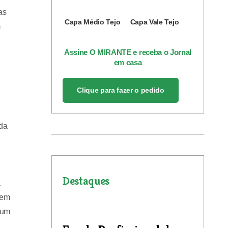
as
Capa Médio Tejo
Capa Vale Tejo
m
Assine O MIRANTE e receba o Jornal
em casa
Clique para fazer o pedido
da
Destaques
á
 em
 um