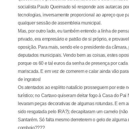
socialista Paulo Queimado só responde aos autarcas por
tecnologias, inversamente proporcional ao apreço que p
qualquer sessão de assembleia municipal.
Mas, por outro lado, eu também entendo a linha de pe
privado, era empresário e patrão de si próprio, e provav
oposição. Para mais, sendo ele o presidente da câmara, 
deputados municipais. Vendo bem as coisas, estes oposi
porque os 60 e tal euros da senha de presença por cad
mariscada. E em vez de comerem e calar ainda vão para
de ingratos!
Os atentados ao espírito natalício prosseguem por este
turístico; no Cartaxo quiseram deitar fogo à Casa do Pa
levaram peças decorativas de algumas rotundas. E em an
sido resgatada pelo IRA?); decapitaram um camelo (não 
Santarém. Só falta mesmo derreterem o gelo de alguma 
comboio????