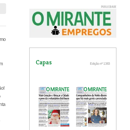
umo
Capas
am
Edição nº 1383
ão!
o
nta
o