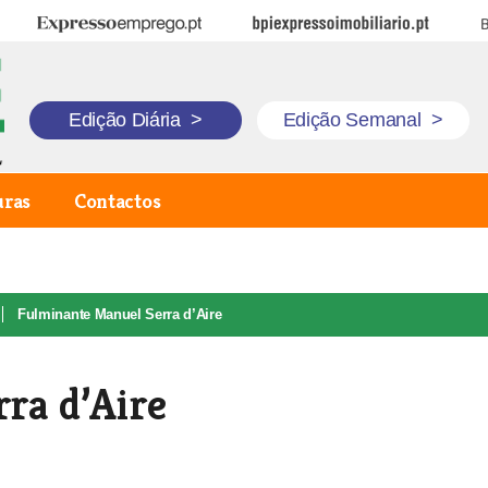
Expresso Emprego
BPI Expresso Imobiliário
B
Edição Diária
>
Edição Semanal
>
uras
Contactos
Fulminante Manuel Serra d’Aire
ra d’Aire