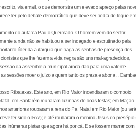
 escrito, via email, o que demonstra um elevado apreço pelas nov
arece ter pelo debate democrático que deve ser pedra de toque e
nsamento do autarca Paulo Queimado. O homem vem do sector
elmente ainda não se habituou a ser indagado e escrutinado pela
portanto líder da autarquia que paga as senhas de presença dos
cionistas que lhe fazem a vida negra são uns mal-agradecidos,
a sessão da assembleia municipal ainda dão para uma valente
 as sessões moer o juízo a quem tanto os preza e abona... Camba
 nosso Ribatexas. Este ano, em Rio Maior incendiaram o comboio
i Natal; em Santarém roubaram luzinhas de boas festas; em Mação
os anteriores roubaram a rena do Pai Natal em Rio Maior (ou ter
deve ter sido o IRA!); e até roubaram o menino Jesus do presépio
das inúmeras pistas que agora há por cá. E se fossem marrar com