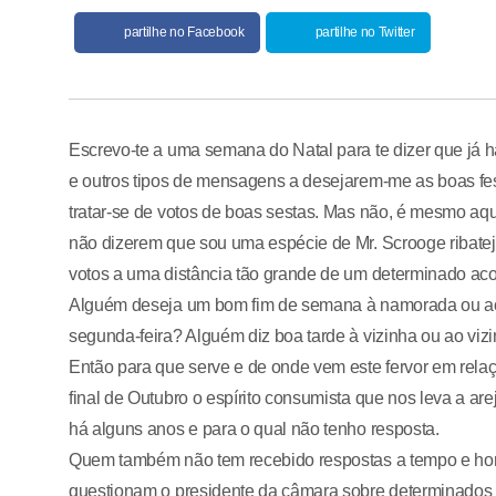
partilhe no Facebook
partilhe no Twitter
Escrevo-te a uma semana do Natal para te dizer que já
e outros tipos de mensagens a desejarem-me as boas festa
tratar-se de votos de boas sestas. Mas não, é mesmo aq
não dizerem que sou uma espécie de Mr. Scrooge ribate
votos a uma distância tão grande de um determinado ac
Alguém deseja um bom fim de semana à namorada ou ao
segunda-feira? Alguém diz boa tarde à vizinha ou ao viz
Então para que serve e de onde vem este fervor em relaç
final de Outubro o espírito consumista que nos leva a ar
há alguns anos e para o qual não tenho resposta.
Quem também não tem recebido respostas a tempo e hor
questionam o presidente da câmara sobre determinados 