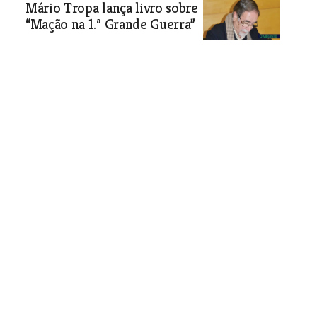
Mário Tropa lança livro sobre
“Mação na 1.ª Grande Guerra”
Sociedade
| 26-12-2018
Morte inesperada de
professor consterna
Politécnico de Tomar
Sociedade
| 26-12-2018
PSD quer dar o nome Raul dos
Santos Coito a uma rua de
Tomar
Engenheiro foi responsável por
projectos emblemáticos da cidade
nabantina como o quartel dos