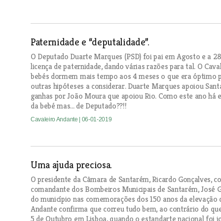
Paternidade e “deputalidade”.
O Deputado Duarte Marques (PSD) foi pai em Agosto e a 28
licença de paternidade, dando várias razões para tal. O Cav
bebés dormem mais tempo aos 4 meses o que era óptimo pa
outras hipóteses a considerar. Duarte Marques apoiou Santa
ganhas por João Moura que apoiou Rio. Como este ano há e
da bebé mas... de Deputado??!!
Cavaleiro Andante
| 06-01-2019
Uma ajuda preciosa.
O presidente da Câmara de Santarém, Ricardo Gonçalves, c
comandante dos Bombeiros Municipais de Santarém, José Gu
do município nas comemorações dos 150 anos da elevação d
Andante confirma que correu tudo bem, ao contrário do que
5 de Outubro em Lisboa, quando o estandarte nacional foi iça