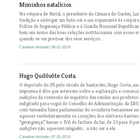
Miminhos natalícios.
Na véspera de Natal, o presidente da Câmara de Ourém, Luí
tradição e entregar um bolo-rei e um espumante às corpora
Polícia de Segurança Pública e à Guarda Nacional Republica
bem em nome das boas relações institucionais com essas en
quando se vai precisar dos seus serviços...
Cavaleiro Andante
| 09-01-2019
Hugo Quilóvóte Costa.
O deputado do PS pelo círculo de Santarém, Hugo Costa, an
imprensa é dito que interveio sobre a exploração e concess
audições da comissão de inquérito das rendas aos produtore
indigitado para vogal do Conselho de Administração da ERSE
com tamanha faina parlamentar do socialista tomarense mas
aquecer verdadeiramente os corações dos eleitores bastava
“geringonça”, baixar o IVA da factura da luz, de 23 para 6 p
audições não aquecem ninguém... a não ser a ele.
Cavaleiro Andante
| 07-01-2019