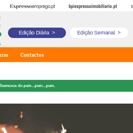
Expresso Emprego
BPI Expresso Imobiliário
B
Edição Diária
>
Edição Semanal
>
uras
Contactos
Chamusca do pum...pum...pum.