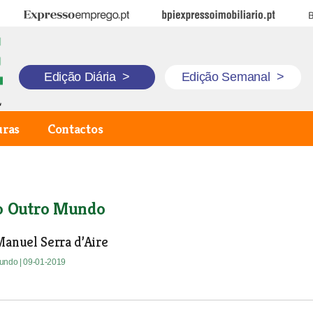
Expresso Emprego
BPI Expresso Imobiliário
B
Edição Diária
>
Edição Semanal
>
uras
Contactos
o Outro Mundo
Manuel Serra d’Aire
Mundo
| 09-01-2019