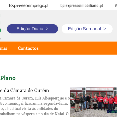
Expresso Emprego
BPI Expresso Imobiliário
B
Edição Diária
>
Edição Semanal
>
uras
Contactos
 Plano
te da Câmara de Ourém
da Câmara de Ourém, Luís Albuquerque e o
tivo municipal fizeram na segunda-feira,
, a habitual visita às entidades do
rabalham na véspera e no dia de Natal. O