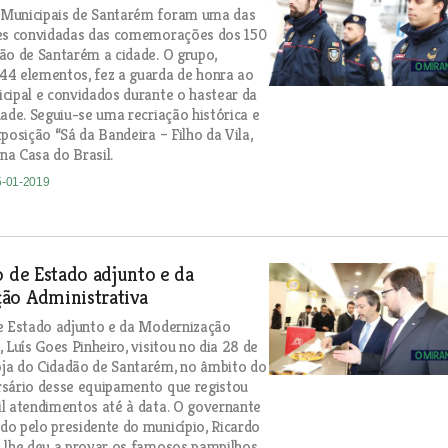
Municipais de Santarém foram uma das
des convidadas das comemorações dos 150
ão de Santarém a cidade. O grupo,
4 elementos, fez a guarda de honra ao
cipal e convidados durante o hastear da
dade. Seguiu-se uma recriação histórica e
posição “Sá da Bandeira – Filho da Vila,
 na Casa do Brasil.
5-01-2019
o de Estado adjunto e da
ão Administrativa
e Estado adjunto e da Modernização
 Luís Goes Pinheiro, visitou no dia 28 de
ja do Cidadão de Santarém, no âmbito do
rsário desse equipamento que registou
l atendimentos até à data. O governante
o pelo presidente do município, Ricardo
 lhe deu a provar os famosos pampilhos.