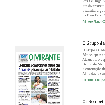
Pires e Hugo S
em diversas in
assinalar a qua
de Bem Estar S
Primeiro Plano
| 0
O Grupo de
O Grupo de Te
Minde, aprese
Alcanena, o e
Demanda Mediev
e encenação de
Almeida, fez as
Primeiro Plano
| 0
Os Bombeir