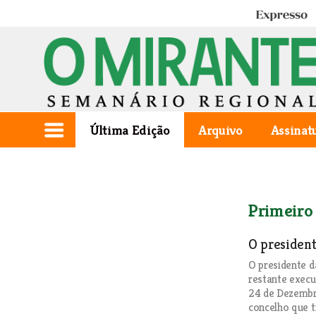
Expresso
Última Edição
Arquivo
Assinat
Primeiro
O presiden
O presidente 
restante execu
24 de Dezembro
concelho que t