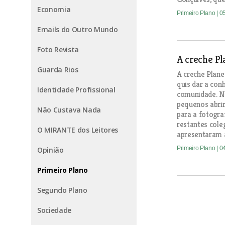
Economia
Primeiro Plano
| 0
Emails do Outro Mundo
Foto Revista
A creche Pl
Guarda Rios
A creche Plane
quis dar a con
Identidade Profissional
comunidade. Na
pequenos abri
Não Custava Nada
para a fotogra
restantes cole
O MIRANTE dos Leitores
apresentaram a
Primeiro Plano
| 0
Opinião
Primeiro Plano
Segundo Plano
Sociedade