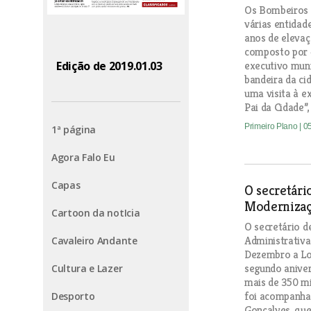
Os Bombeiros 
várias entida
anos de elevaç
composto por 4
Edição de 2019.01.03
executivo muni
bandeira da ci
uma visita à ex
Pai da Cidade”,
Primeiro Plano
| 0
1ª página
Agora Falo Eu
Capas
O secretári
Modernizaç
Cartoon da notIcia
O secretário d
Administrativa,
Cavaleiro Andante
Dezembro a Lo
segundo anive
Cultura e Lazer
mais de 350 mi
foi acompanhad
Desporto
Gonçalves, que