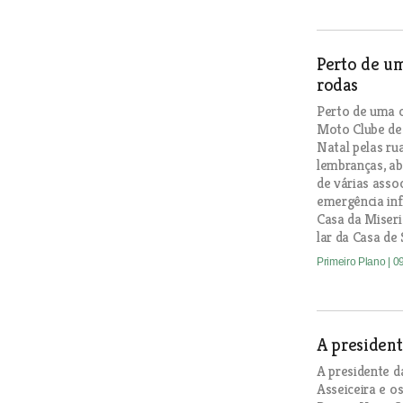
Perto de u
rodas
Perto de uma 
Moto Clube de 
Natal pelas ru
lembranças, ab
de várias asso
emergência infa
Casa da Miseric
lar da Casa de
Primeiro Plano
| 0
A presiden
A presidente d
Asseiceira e o