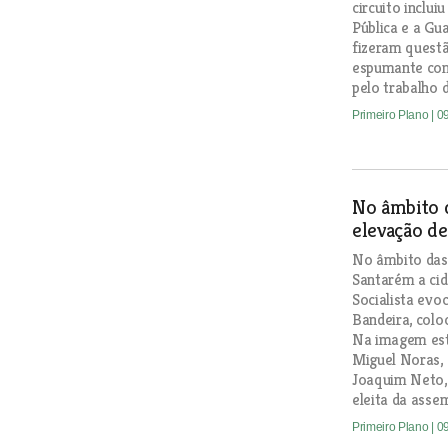
circuito inclui
Pública e a Gu
fizeram questã
espumante com
pelo trabalho 
Primeiro Plano
| 0
No âmbito d
elevação de
No âmbito das 
Santarém a cid
Socialista ev
Bandeira, coloc
Na imagem estã
Miguel Noras, 
Joaquim Neto,
eleita da asse
Primeiro Plano
| 0