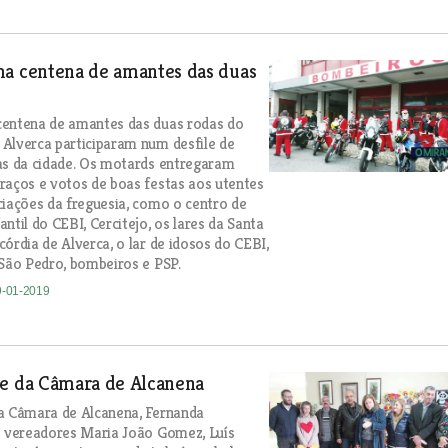
ma centena de amantes das duas
centena de amantes das duas rodas do
Alverca participaram num desfile de
as da cidade. Os motards entregaram
raços e votos de boas festas aos utentes
ciações da freguesia, como o centro de
ntil do CEBI, Cercitejo, os lares da Santa
órdia de Alverca, o lar de idosos do CEBI,
 São Pedro, bombeiros e PSP.
9-01-2019
te da Câmara de Alcanena
a Câmara de Alcanena, Fernanda
s vereadores Maria João Gomez, Luís