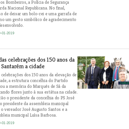
u os Bombeiros, a Polícia de Segurança
arda Nacional Republicana. No final,
o de deixar um bolo-rei e uma garrafa de
o um gesto simbólico de agradecimento
desenvolvido.
9-01-2019
as celebrações dos 150 anos da
 Santarém a cidade
celebrações dos 150 anos da elevação de
ade, a estrutura concelhia do Partido
ocou a memória do Marquês de Sá da
ando flores junto à sua estátua na cidade.
o o presidente da concelhia do PS José
o presidente da assembleia municipal
 o vereador José Augusto Santos e a
mbleia municipal Luísa Barbosa.
9-01-2019