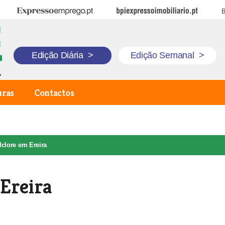
Expresso Emprego
BPI Expresso Imobiliário
B
Edição Diária
>
Edição Semanal
>
uras
Contactos
lclore em Ereira
 Ereira