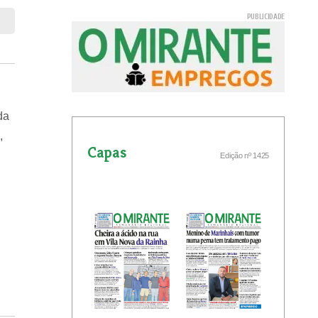
da
,
Capas
Edição nº 1425