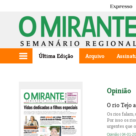
Expresso
Última Edição
Arquivo
Assinat
Opinião
O rio Tejo
Os rios falam;
Por isso os ri
urgentes que 
Opinião
| 04-01-2