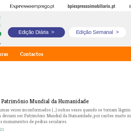
Expresso Emprego
BPI Expresso Imobiliário
B
Edição Diária
>
Edição Semanal
>
uras
Contactos
 a Património Mundial da Humanidade
 umas vezes inconformados (...) outras vezes quando se tornam lágrim
os deviam ser Património Mundial da Humanidade, por razões muito m
os monumentos de pedras seculares.
021