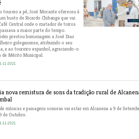
é
o toureio a pé, José Morante ofereceu à
 um busto de Ricardo Chibanga que vai
 Café Central onde o matador de toiros
assava a maior parte do tempo.
bém prestou homenagem a José Dias
ilheiro goleganense, atribuindo o seu
, e ao toureiro espanhol, agraciando-o
 de Mérito Municipal.
01-11-2021
ia nova remistura de sons da tradição rural de Alcanen
ombal
de músicas e paisagens sonoras vai estar em Alcanena a 9 de Setemb
9 de Outubro.
01-11-2021