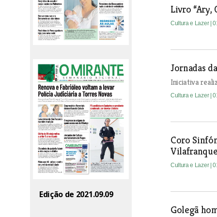
Livro “Ary,
Cultura e Lazer
| 
Jornadas da
Iniciativa real
Cultura e Lazer
| 
Coro Sinfón
Vilafranqu
Cultura e Lazer
| 
Edição de 2021.09.09
Golegã hom