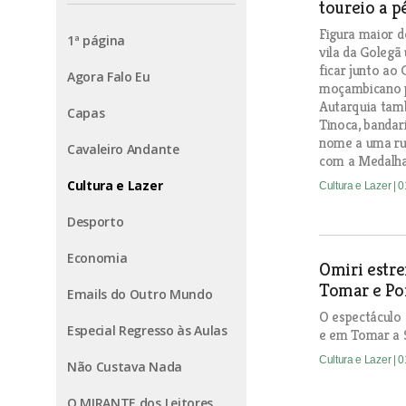
toureio a p
Figura maior d
1ª página
vila da Golegã
ficar junto ao
Agora Falo Eu
moçambicano p
Autarquia tam
Capas
Tinoca, bandar
nome a uma rua
Cavaleiro Andante
com a Medalha
Cultura e Lazer
Cultura e Lazer
| 
Desporto
Economia
Omiri estre
Tomar e P
Emails do Outro Mundo
O espectáculo 
Especial Regresso às Aulas
e em Tomar a 
Cultura e Lazer
| 
Não Custava Nada
O MIRANTE dos Leitores