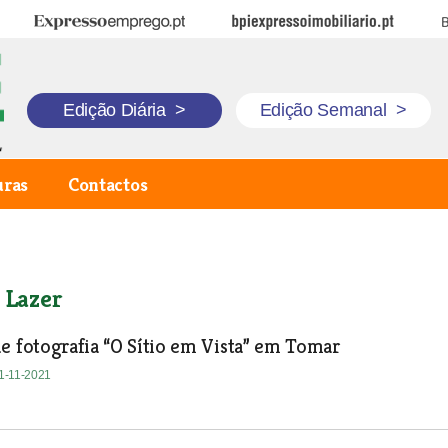
Expresso Emprego
BPI Expresso Imobiliário
B
Edição Diária
>
Edição Semanal
>
uras
Contactos
 Lazer
e fotografia “O Sítio em Vista” em Tomar
01-11-2021