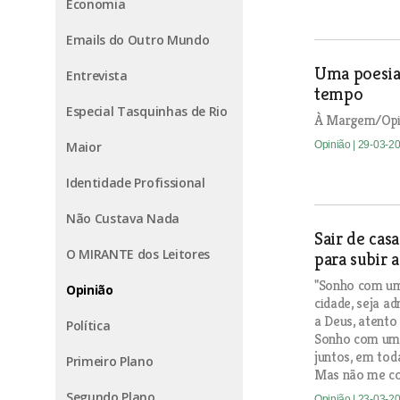
Economia
Emails do Outro Mundo
Uma poesia
Entrevista
tempo
Especial Tasquinhas de Rio
À Margem/Opi
Maior
Opinião
| 29-03-2
Identidade Profissional
Não Custava Nada
Sair de cas
O MIRANTE dos Leitores
para subir 
"Sonho com um 
Opinião
cidade, seja a
a Deus, atento
Política
Sonho com um 
juntos, em tod
Primeiro Plano
Mas não me co
Segundo Plano
Opinião
| 23-03-2