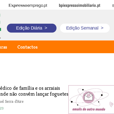
Expresso Emprego
BPI Expresso Imobiliário
B
Edição Diária
>
Edição Semanal
>
uras
Contactos
édico de família e os arraiais
onde não convém lançar foguetes
el Serra d’Aire
023