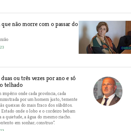
 que não morre com o passar do
nião
023
a duas ou três vezes por ano e só
ao telhado
império onde cada província, cada
dministrada por um homem justo, temente
 às queixas do mais fraco dos súbditos.
Estado onde o lobo e o cordeiro bebam
a a quietude, a água do mesmo riacho.
ntento em sonhar; construo".
023