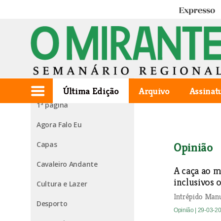
Expresso
Edição de 2023.03.23
Última Edição
Arquivo
Assinat
1ª página
Agora Falo Eu
Capas
Opinião
Cavaleiro Andante
A caça ao m
inclusivos 
Cultura e Lazer
Intrépido Manu
Desporto
Opinião
| 29-03-2