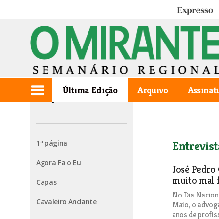
Expresso
Última Edição
Arquivo
Assinat
Edição de 2026.05.28
1ª página
Entrevist
Agora Falo Eu
José Pedro G
muito mal f
Capas
No Dia Naciona
Cavaleiro Andante
Maio, o advoga
anos de profis