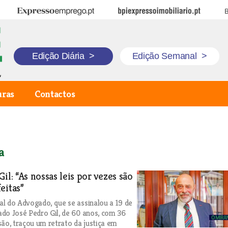
Expresso Emprego
BPI Expresso Imobiliário
B
Edição Diária
>
Edição Semanal
>
uras
Contactos
a
il: “As nossas leis por vezes são
eitas”
l do Advogado, que se assinalou a 19 de
do José Pedro Gil, de 60 anos, com 36
são, traçou um retrato da justiça em