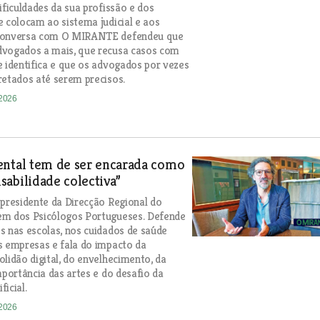
ificuldades da sua profissão e dos
e colocam ao sistema judicial e aos
conversa com O MIRANTE defendeu que
dvogados a mais, que recusa casos com
e identifica e que os advogados por vezes
retados até serem precisos.
-2026
ental tem de ser encarada como
abilidade colectiva”
 presidente da Direcção Regional do
em dos Psicólogos Portugueses. Defende
s nas escolas, nos cuidados de saúde
s empresas e fala do impacto da
olidão digital, do envelhecimento, da
mportância das artes e do desafio da
ficial.
-2026