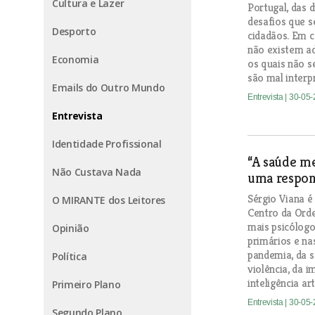
Cultura e Lazer
Portugal, das d
desafios que s
Desporto
cidadãos. Em 
não existem a
Economia
os quais não s
são mal interp
Emails do Outro Mundo
Entrevista
| 30-05
Entrevista
Identidade Profissional
“A saúde m
Não Custava Nada
uma respons
Sérgio Viana é
O MIRANTE dos Leitores
Centro da Ord
mais psicólogo
Opinião
primários e na
pandemia, da s
Política
violência, da i
inteligência arti
Primeiro Plano
Entrevista
| 30-05
Segundo Plano