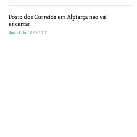
Posto dos Correios em Alpiarça não vai
encerrar
Sociedade
| 15-03-2017
Retiradas 50 toneladas de lixo
e entulho do bairro do Adarse
em Alverca
Depois do alerta deixado por O
MIRANTE os serviços municipais foram
ao bairro do Adarse, em Alverca, que
estava transformado numa lixeira a céu
aberto e retiraram toneladas de lixo e
entulho. Mas ainda faltam três
autocarros que ali estão ao abandono.
Sociedade
| 15-03-2017