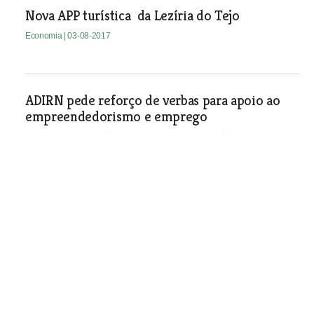
Nova APP turística da Lezíria do Tejo
Economia
| 03-08-2017
ADIRN pede reforço de verbas para apoio ao
empreendedorismo e emprego
Na primeira fase do concurso foram recebidas setenta e
duas candidaturas
Economia
| 03-08-2017
Centro de desenvolvimento de ideias
empresariais abre em Almeirim
Economia
| 03-08-2017