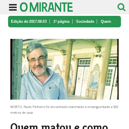
Edição de 2017.08.03
1ª página
Sociedade
Quem
matou e como morreu o “Paulinh ...
MORTO. Paulo Pinheiro foi encontrado inanimado e ensanguentado a 500
metros de casa
Quem matou e como