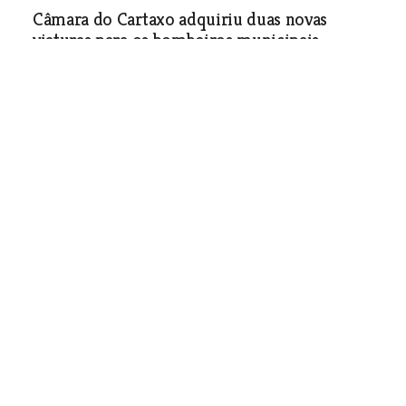
Câmara do Cartaxo adquiriu duas novas
viaturas para os bombeiros municipais
Sociedade
| 03-08-2017
PS de Vila Franca de Xira
entregou listas no tribunal
Sociedade
| 03-08-2017
Estrada do túnel reabriu ao
trânsito mas continua
apertada
Problemas de iluminação foram
resolvidos e construído um passeio.
Poucas horas depois do túnel ter
reaberto à circulação automóvel as