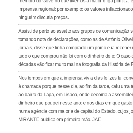
membro do Governo que tivemos a maior briga política; e
imprensa regional: por exemplo: os valores inflacciona
ninguém discutia preços.
Assisti de perto ao assalto aos grupos de comunicação so
tomando nota de declarações, como as de António Oliveira
jornais, disse que tinha comprado um porco e ia receber
tudo o que comprou não foi com o dinheiro dele; O caso d
décadas vão ficar muito mal na fotografia da História de 
Nos tempos em que a imprensa vivia dias felizes fui conv
à chamada porque nesse dia, ao fim da tarde, caiu uma
ao bairro da Lapa, em Lisboa, onde decorria a assemble
dinheiro que poupei nesse ano; e nos dias em que gasto 
numa agência com maioria de capital do Estado, cujos jo
MIRANTE publica em primeira mão. JAE