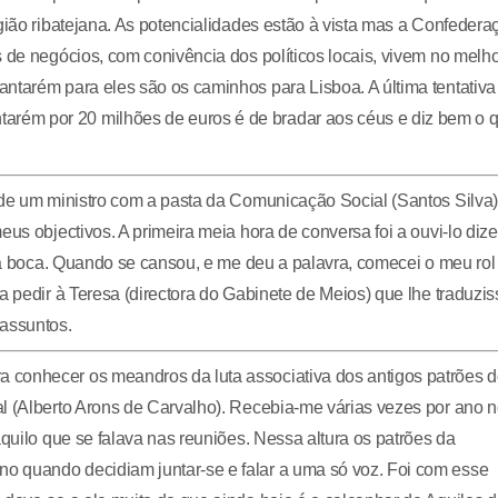
gião ribatejana. As potencialidades estão à vista mas a Confedera
s de negócios, com conivência dos políticos locais, vivem no melh
ntarém para eles são os caminhos para Lisboa. A última tentativa
rém por 20 milhões de euros é de bradar aos céus e diz bem o 
 de um ministro com a pasta da Comunicação Social (Santos Silva)
us objectivos. A primeira meia hora de conversa foi a ouvi-lo dize
r a boca. Quando se cansou, e me deu a palavra, comecei o meu rol
a pedir à Teresa (directora do Gabinete de Meios) que lhe traduzis
 assuntos.
 conhecer os meandros da luta associativa dos antigos patrões 
l (Alberto Arons de Carvalho). Recebia-me várias vezes por ano 
aquilo que se falava nas reuniões. Nessa altura os patrões da
o quando decidiam juntar-se e falar a uma só voz. Foi com esse