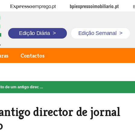
Expresso Emprego
BPI Expresso Imobiliário
B
Edição Diária
>
Edição Semanal
>
uras
Contactos
ito de um antigo direc ...
antigo director de jornal
o