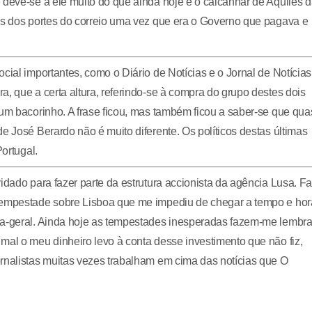
 deve-se a ele muito do que ainda hoje é o calcanhar de Aquiles 
dos dos portes do correio uma vez que era o Governo que pagava e
cial importantes, como o Diário de Notícias e o Jornal de Notícias
, que a certa altura, referindo-se à compra do grupo destes dois
 um bacorinho. A frase ficou, mas também ficou a saber-se que qu
e José Berardo não é muito diferente. Os políticos destas últimas
Portugal.
idado para fazer parte da estrutura accionista da agência Lusa. Fal
 tempestade sobre Lisboa que me impediu de chegar a tempo e hor
ia-geral. Ainda hoje as tempestades inesperadas fazem-me lembra
mal o meu dinheiro levo à conta desse investimento que não fiz,
rnalistas muitas vezes trabalham em cima das notícias que O