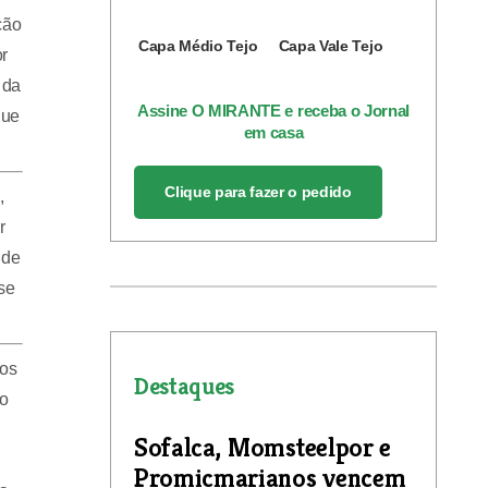
ção
Capa Médio Tejo
Capa Vale Tejo
or
 da
Assine O MIRANTE e receba o Jornal
que
em casa
Clique para fazer o pedido
,
r
 de
se
dos
Destaques
no
Sofalca, Momsteelpor e
Promicmarianos vencem