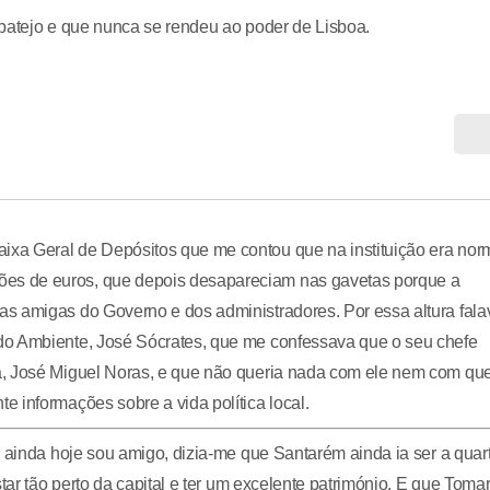
ibatejo e que nunca se rendeu ao poder de Lisboa.
xa Geral de Depósitos que me contou que na instituição era nor
es de euros, que depois desapareciam nas gavetas porque a
s amigas do Governo e dos administradores. Por essa altura fala
do Ambiente, José Sócrates, que me confessava que o seu chefe
a, José Miguel Noras, e que não queria nada com ele nem com q
 informações sobre a vida política local.
m ainda hoje sou amigo, dizia-me que Santarém ainda ia ser a quar
tar tão perto da capital e ter um excelente património. E que Toma