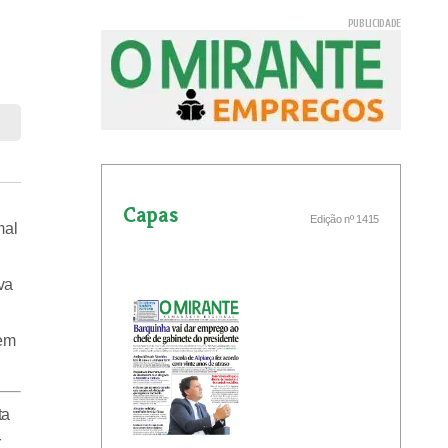
Capas
Edição nº 1415
mal
va
uem
ta
r